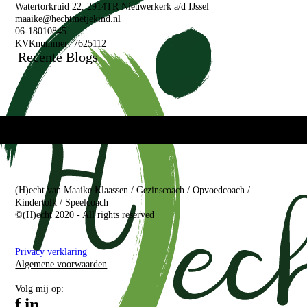
Watertorkruid 22, 2914TR Nieuwerkerk a/d IJssel
maaike@hechtmetjekind.nl
06-18010845
KVKnummer: 7625112
Recente Blogs
(H)echt van Maaike Klaassen / Gezinscoach / Opvoedcoach /
Kindertolk / Speelcoach
©(H)echt 2020 - All rights reserved
Privacy verklaring
Algemene voorwaarden
Volg mij op:
f
in