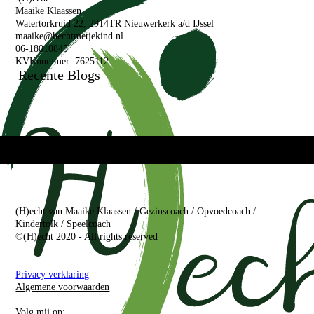
Maaike Klaassen
Watertorkruid 22, 2914TR Nieuwerkerk a/d IJssel
maaike@hechtmetjekind.nl
06-18010845
KVKnummer: 7625112
Recente Blogs
(H)echt van Maaike Klaassen / Gezinscoach / Opvoedcoach /
Kindertolk / Speelcoach
©(H)echt 2020 - All rights reserved
Privacy verklaring
Algemene voorwaarden
Volg mij op: