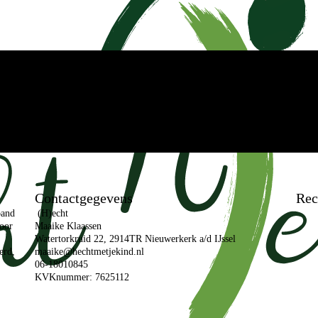
Contactgegevens
Rec
band
(H)echt
door
Maaike Klaassen
Watertorkruid 22, 2914TR Nieuwerkerk a/d IJssel
erd,
maaike@hechtmetjekind.nl
06-18010845
KVKnummer: 7625112