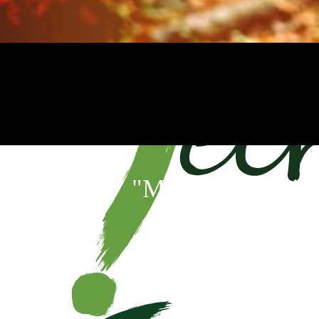
"Maaike weet eigen
b