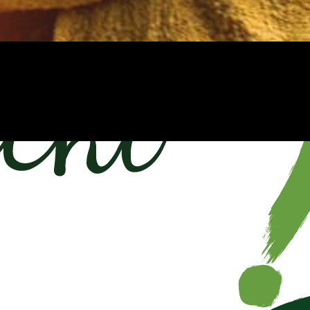
dan weer bij elkaar
."