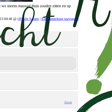
t we ineens massaal thuis zouden zitten en op
 13:04:46 @
(H)echt Samen
|
Een opmerking toevoegen
Atom