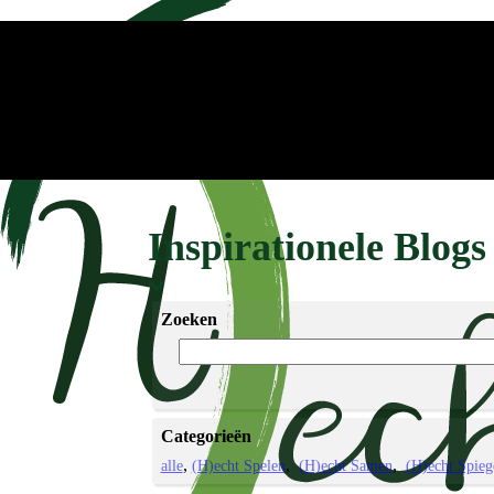
Inspirationele Blogs
Zoeken
Categorieën
alle
(H)echt Spelen
(H)echt Samen
(H)echt Spieg