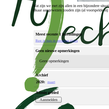
Wat zijn we met zijn allen in een bijzondere situ
elkaar aangewezen zouden zijn (al voorspelde hij
Meest recente 1 inzendingen
Rust in huis in onrustige tijden
Geen nieuwe opmerkingen
Geen opmerkingen
Archief
2020:
maart
Admin gebied
Aanmelden