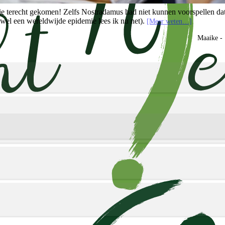
atie terecht gekomen! Zelfs Nostradamus had niet kunnen voorspellen da
 wel een wereldwijde epidemie lees ik nu net).
[Meer weten…]
Maaike -