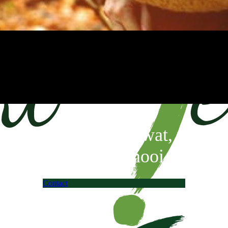
lijk van alles wel wat, wat ze 
rengt tot een heel mooi pakketje
Contact