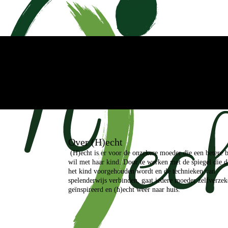
Over (H)echt
(H)echt is er voor de onzekere moeder die een betere 
wil met haar kind. Door te werken met de spiegel die 
het kind voorgehouden wordt en de technieken van
spelenderwijs verbinden, gaat iedere moeder zelfverzek
geïnspireerd en (h)echt weer naar huis.